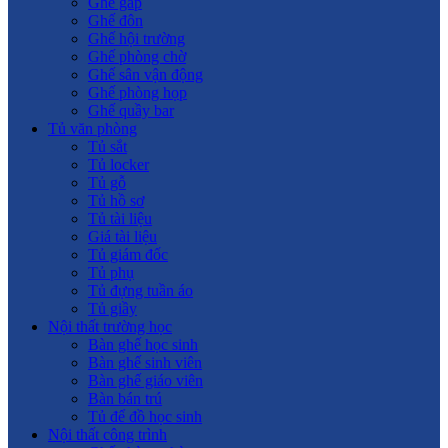
Ghế gấp
Ghế đôn
Ghế hội trường
Ghế phòng chờ
Ghế sân vận động
Ghế phòng họp
Ghế quầy bar
Tủ văn phòng
Tủ sắt
Tủ locker
Tủ gỗ
Tủ hồ sơ
Tủ tài liệu
Giá tài liệu
Tủ giám đốc
Tủ phụ
Tủ đựng tuần áo
Tủ giầy
Nội thất trường học
Bàn ghế học sinh
Bàn ghế sinh viên
Bàn ghế giáo viên
Bàn bán trú
Tủ để đồ học sinh
Nội thất công trình