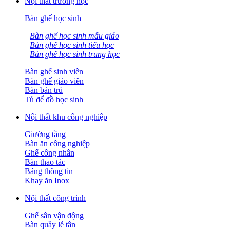
Nội thất trường học
Bàn ghế học sinh
Bàn ghế học sinh mẫu giáo
Bàn ghế học sinh tiểu học
Bàn ghế học sinh trung học
Bàn ghế sinh viên
Bàn ghế giáo viên
Bàn bán trú
Tủ để đồ học sinh
Nội thất khu công nghiệp
Giường tầng
Bàn ăn công nghiệp
Ghế công nhân
Bàn thao tác
Bảng thông tin
Khay ăn Inox
Nội thất công trình
Ghế sân vận động
Bàn quầy lễ tân