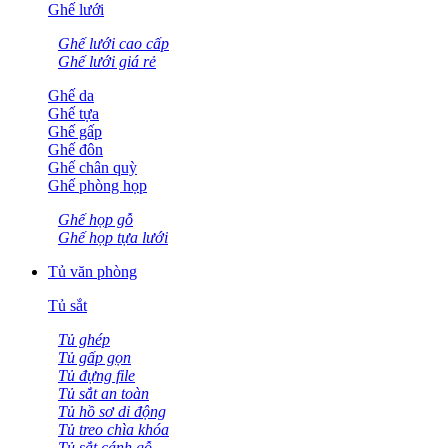
Ghế lưới
Ghế lưới cao cấp
Ghế lưới giá rẻ
Ghế da
Ghế tựa
Ghế gấp
Ghế đôn
Ghế chân quỳ
Ghế phòng họp
Ghế họp gỗ
Ghế họp tựa lưới
Tủ văn phòng
Tủ sắt
Tủ ghép
Tủ gấp gọn
Tủ đựng file
Tủ sắt an toàn
Tủ hồ sơ di động
Tủ treo chìa khóa
Tủ sắt cánh gỗ