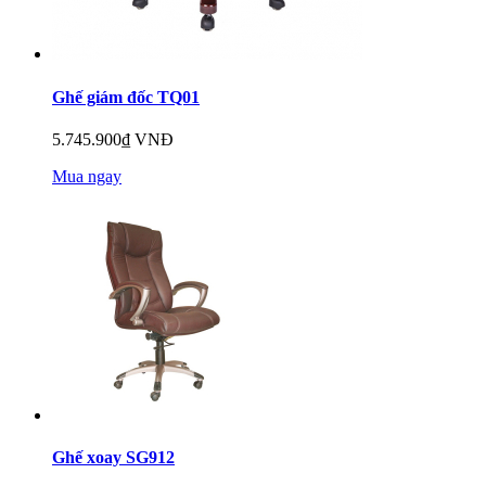
Ghế giám đốc TQ01
5.745.900₫ VNĐ
Mua ngay
Ghế xoay SG912