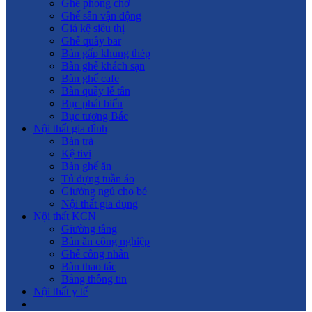
Ghế phòng chờ
Ghế sân vận động
Giá kệ siêu thị
Ghế quầy bar
Bàn gấp khung thép
Bàn ghế khách sạn
Bàn ghế cafe
Bàn quầy lễ tân
Bục phát biểu
Bục tượng Bác
Nội thất gia đình
Bàn trà
Kệ tivi
Bàn ghế ăn
Tủ đựng tuần áo
Giường ngủ cho bé
Nội thất gia dụng
Nội thất KCN
Giường tầng
Bàn ăn công nghiệp
Ghế công nhân
Bàn thao tác
Bảng thông tin
Nội thất y tế