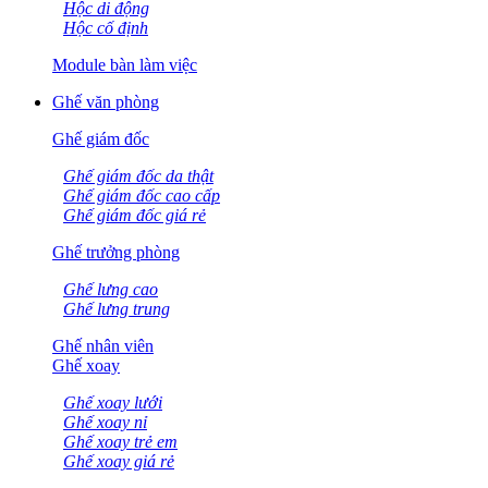
Hộc di động
Hộc cố định
Module bàn làm việc
Ghế văn phòng
Ghế giám đốc
Ghế giám đốc da thật
Ghế giám đốc cao cấp
Ghế giám đốc giá rẻ
Ghế trưởng phòng
Ghế lưng cao
Ghế lưng trung
Ghế nhân viên
Ghế xoay
Ghế xoay lưới
Ghế xoay nỉ
Ghế xoay trẻ em
Ghế xoay giá rẻ