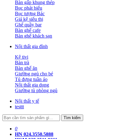
Bàn gấp khung thép
Bục phát biểu
Bục tượng Bác
Giá kệ siêu thị
Ghế quầy bar
Bàn ghế cafe
Bàn ghế khách sạn
Nội thất gia đình
Kệ tivi
Bàn trà
Bàn ghế ăn
Giường ngủ cho bé
Tủ đựng tuần áo
Nội thất gia dụng
Giường tủ phòng ngủ
Nội thất y tế
testtt
Tìm kiếm
0
HN 024.3550.5888