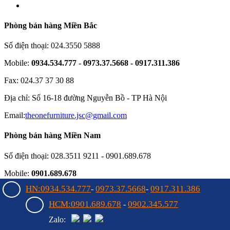
Phòng bán hàng Miền Bắc
Số điện thoại: 024.3550 5888
Mobile:
0934.534.777 - 0973.37.5668 - 0917.311.386
Fax: 024.37 37 30 88
Địa chỉ: Số 16-18 đường Nguyễn Bồ - TP Hà Nội
Email:
theonefurniture.jsc@gmail.com
Phòng bán hàng Miền Nam
Số điện thoại: 028.3511 9211 - 0901.689.678
Mobile:
0901.689.678
HN:0934.534.777
0973.37.5668
0917.311.386
-
-
Fax: 028.38997105
HCM:0901.689.678
0902.345.577
-
Địa chỉ: 55 Bạch Đằng, Phường 15, Q. Bình Thạnh, HCM
Zalo:
Email:
noithathoaphattot@gmail.com