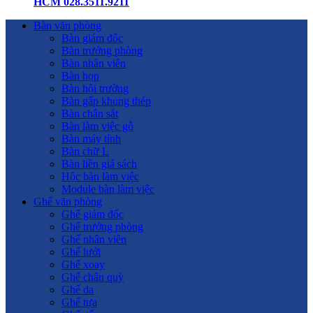
HCM 028.3511.9211
Bàn văn phòng
Bàn giám đốc
Bàn trưởng phòng
Bàn nhân viên
Bàn họp
Bàn hội trường
Bàn gấp khung thép
Bàn chân sắt
Bàn làm việc gỗ
Bàn máy tính
Bàn chữ L
Bàn liền giá sách
Hộc bàn làm việc
Module bàn làm việc
Ghế văn phòng
Ghế giám đốc
Ghế trưởng phòng
Ghế nhân viên
Ghế lưới
Ghế xoay
Ghế chân quỳ
Ghế da
Ghế tựa