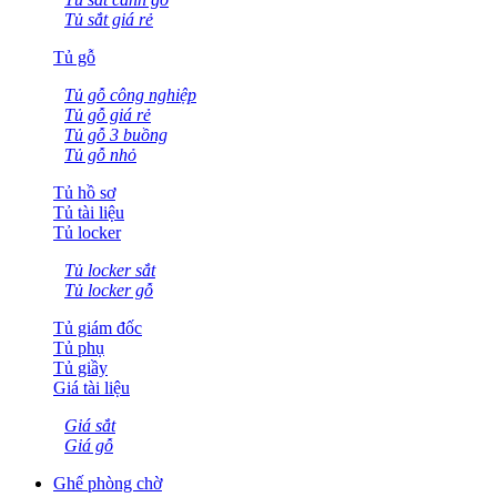
Tủ sắt giá rẻ
Tủ gỗ
Tủ gỗ công nghiệp
Tủ gỗ giá rẻ
Tủ gỗ 3 buồng
Tủ gỗ nhỏ
Tủ hồ sơ
Tủ tài liệu
Tủ locker
Tủ locker sắt
Tủ locker gỗ
Tủ giám đốc
Tủ phụ
Tủ giầy
Giá tài liệu
Giá sắt
Giá gỗ
Ghế phòng chờ