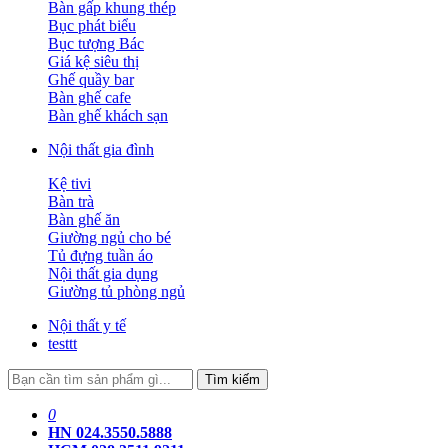
Bàn gấp khung thép
Bục phát biểu
Bục tượng Bác
Giá kệ siêu thị
Ghế quầy bar
Bàn ghế cafe
Bàn ghế khách sạn
Nội thất gia đình
Kệ tivi
Bàn trà
Bàn ghế ăn
Giường ngủ cho bé
Tủ đựng tuần áo
Nội thất gia dụng
Giường tủ phòng ngủ
Nội thất y tế
testtt
Tìm kiếm
0
HN 024.3550.5888