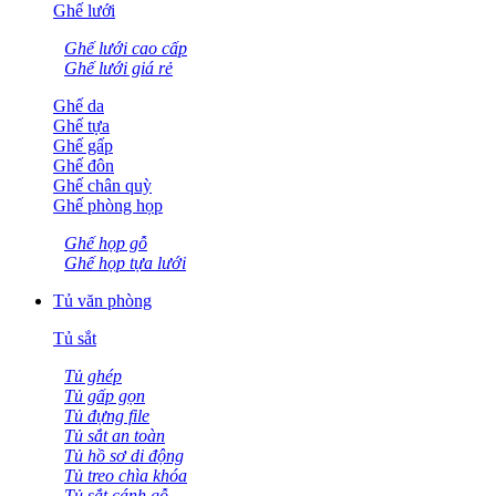
Ghế lưới
Ghế lưới cao cấp
Ghế lưới giá rẻ
Ghế da
Ghế tựa
Ghế gấp
Ghế đôn
Ghế chân quỳ
Ghế phòng họp
Ghế họp gỗ
Ghế họp tựa lưới
Tủ văn phòng
Tủ sắt
Tủ ghép
Tủ gấp gọn
Tủ đựng file
Tủ sắt an toàn
Tủ hồ sơ di động
Tủ treo chìa khóa
Tủ sắt cánh gỗ