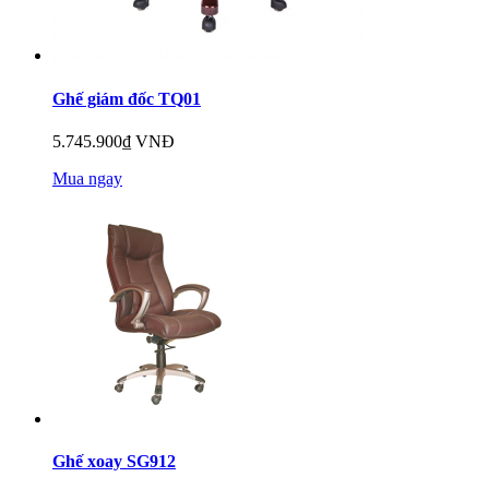
Ghế giám đốc TQ01
5.745.900₫ VNĐ
Mua ngay
Ghế xoay SG912