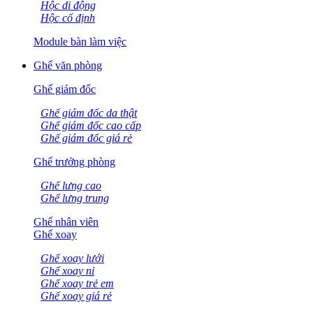
Hộc di động
Hộc cố định
Module bàn làm việc
Ghế văn phòng
Ghế giám đốc
Ghế giám đốc da thật
Ghế giám đốc cao cấp
Ghế giám đốc giá rẻ
Ghế trưởng phòng
Ghế lưng cao
Ghế lưng trung
Ghế nhân viên
Ghế xoay
Ghế xoay lưới
Ghế xoay nỉ
Ghế xoay trẻ em
Ghế xoay giá rẻ