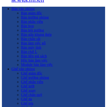
HCM 028.3511.9211
Bàn văn phòng
Bàn giám đốc
Bàn trưởng phòng
Bàn nhân viên
Bàn họp
Bàn hội trường
Bàn gấp khung thép
Bàn chân sắt
Bàn làm việc gỗ
Bàn máy tính
Bàn chữ L
Bàn liền giá sách
Hộc bàn làm việc
Module bàn làm việc
Ghế văn phòng
Ghế giám đốc
Ghế trưởng phòng
Ghế nhân viên
Ghế lưới
Ghế xoay
Ghế chân quỳ
Ghế da
Ghế tựa