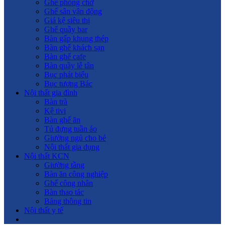
Ghế phòng chờ
Ghế sân vận động
Giá kệ siêu thị
Ghế quầy bar
Bàn gấp khung thép
Bàn ghế khách sạn
Bàn ghế cafe
Bàn quầy lễ tân
Bục phát biểu
Bục tượng Bác
Nội thất gia đình
Bàn trà
Kệ tivi
Bàn ghế ăn
Tủ đựng tuần áo
Giường ngủ cho bé
Nội thất gia dụng
Nội thất KCN
Giường tầng
Bàn ăn công nghiệp
Ghế công nhân
Bàn thao tác
Bảng thông tin
Nội thất y tế