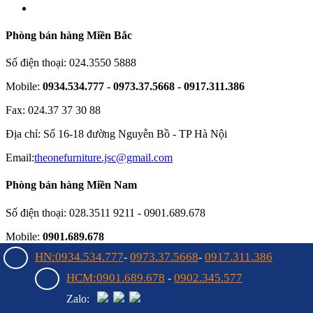
Phòng bán hàng Miền Bắc
Số điện thoại: 024.3550 5888
Mobile:
0934.534.777 - 0973.37.5668 - 0917.311.386
Fax: 024.37 37 30 88
Địa chỉ: Số 16-18 đường Nguyễn Bồ - TP Hà Nội
Email:
theonefurniture.jsc@gmail.com
Phòng bán hàng Miền Nam
Số điện thoại: 028.3511 9211 - 0901.689.678
Mobile:
0901.689.678
HN:0934.534.777
0973.37.5668
0917.311.386
-
-
Fax: 028.38997105
HCM:0901.689.678
0902.345.577
-
Địa chỉ: 55 Bạch Đằng, Phường 15, Q. Bình Thạnh, HCM
Zalo:
Email:
noithathoaphattot@gmail.com