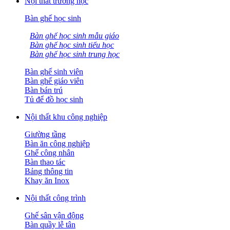
Nội thất trường học
Bàn ghế học sinh
Bàn ghế học sinh mẫu giáo
Bàn ghế học sinh tiểu học
Bàn ghế học sinh trung học
Bàn ghế sinh viên
Bàn ghế giáo viên
Bàn bán trú
Tủ để đồ học sinh
Nội thất khu công nghiệp
Giường tầng
Bàn ăn công nghiệp
Ghế công nhân
Bàn thao tác
Bảng thông tin
Khay ăn Inox
Nội thất công trình
Ghế sân vận động
Bàn quầy lễ tân