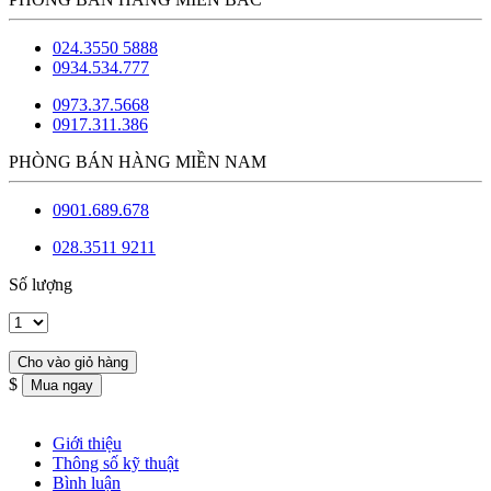
024.3550 5888
0934.534.777
0973.37.5668
0917.311.386
PHÒNG BÁN HÀNG MIỀN NAM
0901.689.678
028.3511 9211
Số lượng
$
Giới thiệu
Thông số kỹ thuật
Bình luận