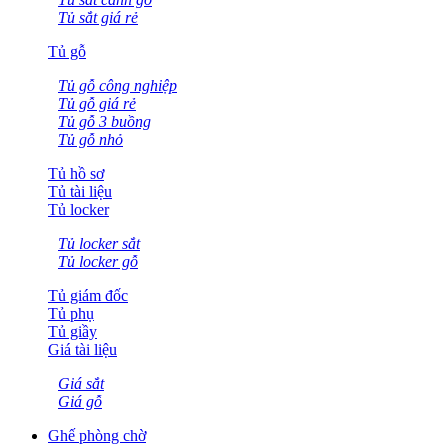
Tủ sắt giá rẻ
Tủ gỗ
Tủ gỗ công nghiệp
Tủ gỗ giá rẻ
Tủ gỗ 3 buồng
Tủ gỗ nhỏ
Tủ hồ sơ
Tủ tài liệu
Tủ locker
Tủ locker sắt
Tủ locker gỗ
Tủ giám đốc
Tủ phụ
Tủ giầy
Giá tài liệu
Giá sắt
Giá gỗ
Ghế phòng chờ