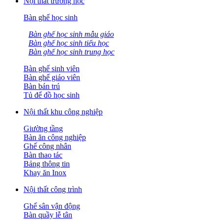
Nội thất trường học
Bàn ghế học sinh
Bàn ghế học sinh mẫu giáo
Bàn ghế học sinh tiểu học
Bàn ghế học sinh trung học
Bàn ghế sinh viên
Bàn ghế giáo viên
Bàn bán trú
Tủ để đồ học sinh
Nội thất khu công nghiệp
Giường tầng
Bàn ăn công nghiệp
Ghế công nhân
Bàn thao tác
Bảng thông tin
Khay ăn Inox
Nội thất công trình
Ghế sân vận động
Bàn quầy lễ tân