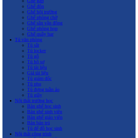
Ghế gấp
Ghế đôn
Ghế hội trường
Ghế phòng chờ
Ghế sân vận động
Ghế phòng họp
Ghế quầy bar
Tủ văn phòng
Tủ sắt
Tủ locker
Tủ gỗ
Tủ hồ sơ
Tủ tài liệu
Giá tài liệu
Tủ giám đốc
Tủ phụ
Tủ đựng tuần áo
Tủ giầy
Nội thất trường học
Bàn ghế học sinh
Bàn ghế sinh viên
Bàn ghế giáo viên
Bàn bán trú
Tủ để đồ học sinh
Nội thất công trình