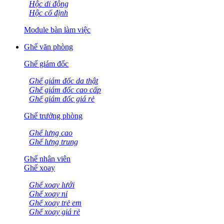
Hộc di động
Hộc cố định
Module bàn làm việc
Ghế văn phòng
Ghế giám đốc
Ghế giám đốc da thật
Ghế giám đốc cao cấp
Ghế giám đốc giá rẻ
Ghế trưởng phòng
Ghế lưng cao
Ghế lưng trung
Ghế nhân viên
Ghế xoay
Ghế xoay lưới
Ghế xoay nỉ
Ghế xoay trẻ em
Ghế xoay giá rẻ