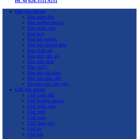
HCM 028.3511.9211
Bàn văn phòng
Bàn giám đốc
Bàn trưởng phòng
Bàn nhân viên
Bàn họp
Bàn hội trường
Bàn gấp khung thép
Bàn chân sắt
Bàn làm việc gỗ
Bàn máy tính
Bàn chữ L
Bàn liền giá sách
Hộc bàn làm việc
Module bàn làm việc
Ghế văn phòng
Ghế giám đốc
Ghế trưởng phòng
Ghế nhân viên
Ghế lưới
Ghế xoay
Ghế chân quỳ
Ghế da
Ghế tựa