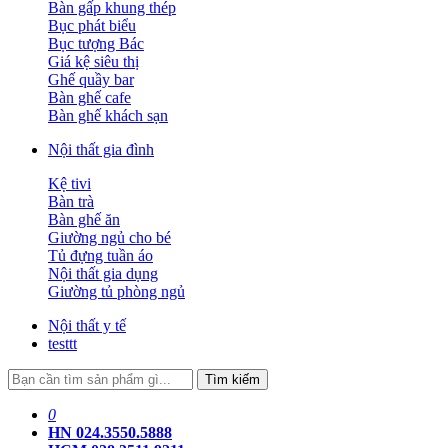
Bàn gấp khung thép
Bục phát biểu
Bục tượng Bác
Giá kệ siêu thị
Ghế quầy bar
Bàn ghế cafe
Bàn ghế khách sạn
Nội thất gia đình
Kệ tivi
Bàn trà
Bàn ghế ăn
Giường ngủ cho bé
Tủ đựng tuần áo
Nội thất gia dụng
Giường tủ phòng ngủ
Nội thất y tế
testtt
Tìm kiếm
0
HN 024.3550.5888