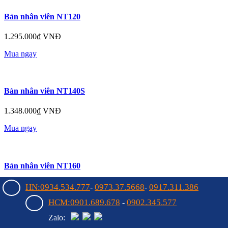
Bàn nhân viên NT120
1.295.000₫ VNĐ
Mua ngay
Bàn nhân viên NT140S
1.348.000₫ VNĐ
Mua ngay
Bàn nhân viên NT160
1.552.000₫ VNĐ
HN:0934.534.777
0973.37.5668
0917.311.386
-
-
HCM:0901.689.678
0902.345.577
-
Mua ngay
Zalo: