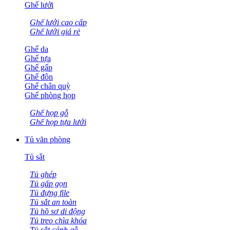
Ghế lưới
Ghế lưới cao cấp
Ghế lưới giá rẻ
Ghế da
Ghế tựa
Ghế gấp
Ghế đôn
Ghế chân quỳ
Ghế phòng họp
Ghế họp gỗ
Ghế họp tựa lưới
Tủ văn phòng
Tủ sắt
Tủ ghép
Tủ gấp gọn
Tủ đựng file
Tủ sắt an toàn
Tủ hồ sơ di động
Tủ treo chìa khóa
Tủ sắt cánh gỗ