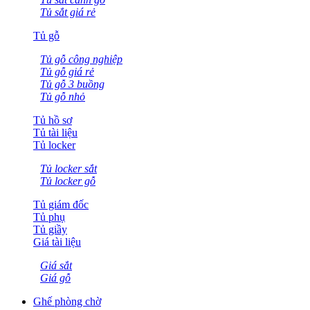
Tủ sắt giá rẻ
Tủ gỗ
Tủ gỗ công nghiệp
Tủ gỗ giá rẻ
Tủ gỗ 3 buồng
Tủ gỗ nhỏ
Tủ hồ sơ
Tủ tài liệu
Tủ locker
Tủ locker sắt
Tủ locker gỗ
Tủ giám đốc
Tủ phụ
Tủ giầy
Giá tài liệu
Giá sắt
Giá gỗ
Ghế phòng chờ