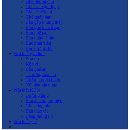
Ghế phòng chờ
Ghế sân vận động
Giá kệ siêu thị
Ghế quầy bar
Bàn gấp khung thép
Bàn ghế khách sạn
Bàn ghế cafe
Bàn quầy lễ tân
Bục phát biểu
Bục tượng Bác
Nội thất gia đình
Bàn trà
Kệ tivi
Bàn ghế ăn
Tủ đựng tuần áo
Giường ngủ cho bé
Nội thất gia dụng
Nội thất KCN
Giường tầng
Bàn ăn công nghiệp
Ghế công nhân
Bàn thao tác
Bảng thông tin
Nội thất y tế