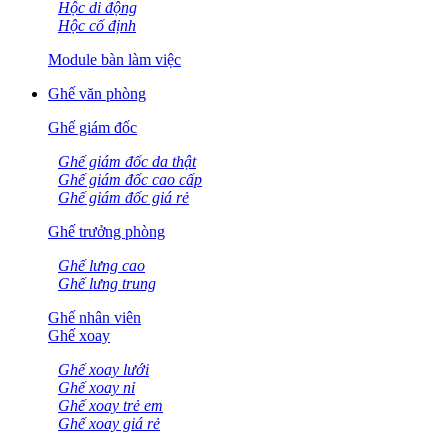
Hộc di động
Hộc cố định
Module bàn làm việc
Ghế văn phòng
Ghế giám đốc
Ghế giám đốc da thật
Ghế giám đốc cao cấp
Ghế giám đốc giá rẻ
Ghế trưởng phòng
Ghế lưng cao
Ghế lưng trung
Ghế nhân viên
Ghế xoay
Ghế xoay lưới
Ghế xoay nỉ
Ghế xoay trẻ em
Ghế xoay giá rẻ