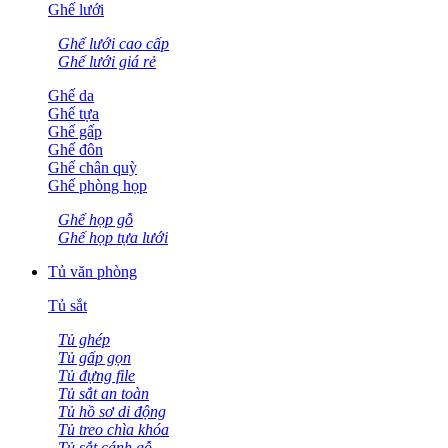
Ghế lưới
Ghế lưới cao cấp
Ghế lưới giá rẻ
Ghế da
Ghế tựa
Ghế gấp
Ghế đôn
Ghế chân quỳ
Ghế phòng họp
Ghế họp gỗ
Ghế họp tựa lưới
Tủ văn phòng
Tủ sắt
Tủ ghép
Tủ gấp gọn
Tủ đựng file
Tủ sắt an toàn
Tủ hồ sơ di động
Tủ treo chìa khóa
Tủ sắt cánh gỗ