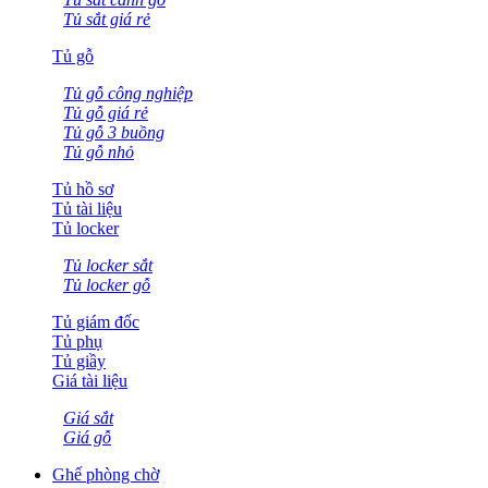
Tủ sắt giá rẻ
Tủ gỗ
Tủ gỗ công nghiệp
Tủ gỗ giá rẻ
Tủ gỗ 3 buồng
Tủ gỗ nhỏ
Tủ hồ sơ
Tủ tài liệu
Tủ locker
Tủ locker sắt
Tủ locker gỗ
Tủ giám đốc
Tủ phụ
Tủ giầy
Giá tài liệu
Giá sắt
Giá gỗ
Ghế phòng chờ