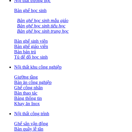
Nội thất trường học
Bàn ghế học sinh
Bàn ghế học sinh mẫu giáo
Bàn ghế học sinh tiểu học
Bàn ghế học sinh trung học
Bàn ghế sinh viên
Bàn ghế giáo viên
Bàn bán trú
Tủ để đồ học sinh
Nội thất khu công nghiệp
Giường tầng
Bàn ăn công nghiệp
Ghế công nhân
Bàn thao tác
Bảng thông tin
Khay ăn Inox
Nội thất công trình
Ghế sân vận động
Bàn quầy lễ tân