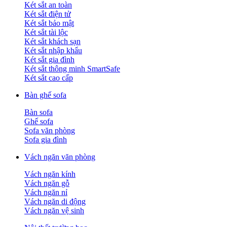
Két sắt an toàn
Két sắt điện tử
Két sắt bảo mật
Két sắt tài lộc
Két sắt khách sạn
Két sắt nhập khẩu
Két sắt gia đình
Két sắt thông minh SmartSafe
Két sắt cao cấp
Bàn ghế sofa
Bàn sofa
Ghế sofa
Sofa văn phòng
Sofa gia đình
Vách ngăn văn phòng
Vách ngăn kính
Vách ngăn gỗ
Vách ngăn nỉ
Vách ngăn di động
Vách ngăn vệ sinh