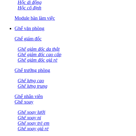
Hộc di động
Hộc cố định
Module bàn làm việc
Ghế văn phòng
Ghế giám đốc
Ghế giám đốc da thật
Ghế giám đốc cao cấp
Ghế giám đốc giá rẻ
Ghế trưởng phòng
Ghế lưng cao
Ghế lưng trung
Ghế nhân viên
Ghế xoay
Ghế xoay lưới
Ghế xoay nỉ
Ghế xoay trẻ em
Ghế xoay giá rẻ