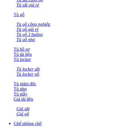
Tủ sắt giá rẻ
Tủ gỗ
Tủ gỗ công nghiệp
Tủ gỗ giá rẻ
Tủ gỗ 3 buồng
Tủ gỗ nhỏ
Tủ hồ sơ
Tủ tài liệu
Tủ locker
Tủ locker sắt
Tủ locker gỗ
Tủ giám đốc
Tủ phụ
Tủ giầy
Giá tài liệu
Giá sắt
Giá gỗ
Ghế phòng chờ