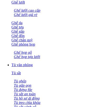
Ghế lưới
Ghế lưới cao cấp
Ghế lưới giá rẻ
Ghế da
Ghế tựa
Ghế gấp
Ghế đôn
Ghế chân quỳ
Ghế phòng họp
Ghế họp gỗ
Ghế họp tựa lưới
Tủ văn phòng
Tủ sắt
Tủ ghép
Tủ gấp gọn
Tủ đựng file
Tủ sắt an toàn
Tủ hồ sơ di động
Tủ treo chìa khóa
Tủ sắt cánh gỗ