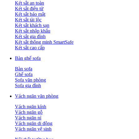
Két sắt an toàn
Két sắt điện tử
Két sắt bảo mật
Két sắt tài lộc
Két sắt khách sạn
Két sắt nhập khẩu
Két sắt gia đình
Két sắt thông minh SmartSafe
Két sắt cao cấp
Bàn ghế sofa
Bàn sofa
Ghế sofa
Sofa văn phòng
Sofa gia đình
Vách ngăn văn phòng
Vách ngăn kính
Vách ngăn gỗ
Vách ngăn nỉ
Vách ngăn di động
Vách ngăn vệ sinh