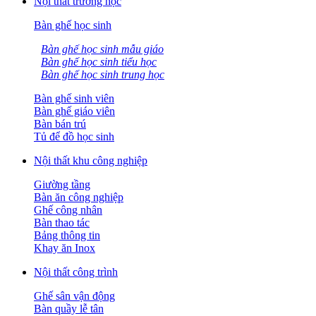
Nội thất trường học
Bàn ghế học sinh
Bàn ghế học sinh mẫu giáo
Bàn ghế học sinh tiểu học
Bàn ghế học sinh trung học
Bàn ghế sinh viên
Bàn ghế giáo viên
Bàn bán trú
Tủ để đồ học sinh
Nội thất khu công nghiệp
Giường tầng
Bàn ăn công nghiệp
Ghế công nhân
Bàn thao tác
Bảng thông tin
Khay ăn Inox
Nội thất công trình
Ghế sân vận động
Bàn quầy lễ tân