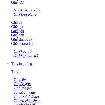
Ghế lưới
Ghế lưới cao cấp
Ghế lưới giá rẻ
Ghế da
Ghế tựa
Ghế gấp
Ghế đôn
Ghế chân quỳ
Ghế phòng họp
Ghế họp gỗ
Ghế họp tựa lưới
Tủ văn phòng
Tủ sắt
Tủ ghép
Tủ gấp gọn
Tủ đựng file
Tủ sắt an toàn
Tủ hồ sơ di động
Tủ treo chìa khóa
Tủ sắt cánh gỗ