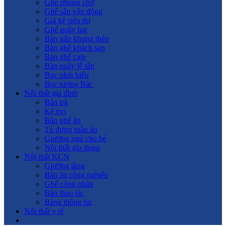
Ghế phòng chờ
Ghế sân vận động
Giá kệ siêu thị
Ghế quầy bar
Bàn gấp khung thép
Bàn ghế khách sạn
Bàn ghế cafe
Bàn quầy lễ tân
Bục phát biểu
Bục tượng Bác
Nội thất gia đình
Bàn trà
Kệ tivi
Bàn ghế ăn
Tủ đựng tuần áo
Giường ngủ cho bé
Nội thất gia dụng
Nội thất KCN
Giường tầng
Bàn ăn công nghiệp
Ghế công nhân
Bàn thao tác
Bảng thông tin
Nội thất y tế