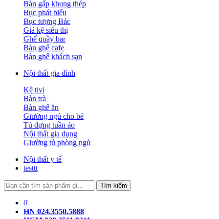
Bàn gấp khung thép
Bục phát biểu
Bục tượng Bác
Giá kệ siêu thị
Ghế quầy bar
Bàn ghế cafe
Bàn ghế khách sạn
Nội thất gia đình
Kệ tivi
Bàn trà
Bàn ghế ăn
Giường ngủ cho bé
Tủ đựng tuần áo
Nội thất gia dụng
Giường tủ phòng ngủ
Nội thất y tế
testtt
Tìm kiếm
0
HN 024.3550.5888