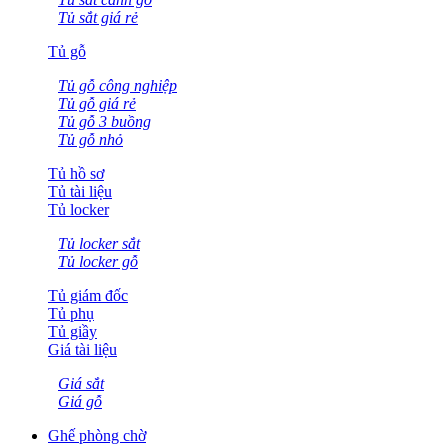
Tủ sắt giá rẻ
Tủ gỗ
Tủ gỗ công nghiệp
Tủ gỗ giá rẻ
Tủ gỗ 3 buồng
Tủ gỗ nhỏ
Tủ hồ sơ
Tủ tài liệu
Tủ locker
Tủ locker sắt
Tủ locker gỗ
Tủ giám đốc
Tủ phụ
Tủ giầy
Giá tài liệu
Giá sắt
Giá gỗ
Ghế phòng chờ