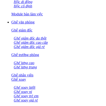
Hộc di động
Hộc cố định
Module bàn làm việc
Ghế văn phòng
Ghế giám đốc
Ghế giám đốc da thật
Ghế giám đốc cao cấp
Ghế giám đốc giá rẻ
Ghế trưởng phòng
Ghế lưng cao
Ghế lưng trung
Ghế nhân viên
Ghế xoay
Ghế xoay lưới
Ghế xoay nỉ
Ghế xoay trẻ em
Ghế xoay giá rẻ