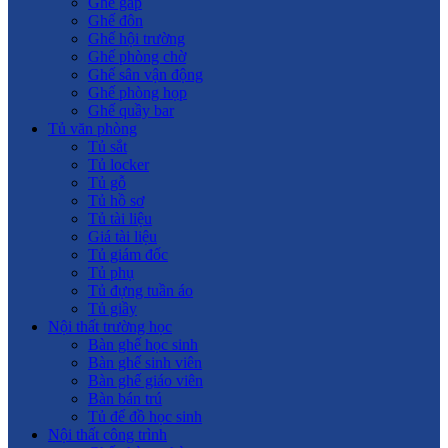
Ghế gấp
Ghế đôn
Ghế hội trường
Ghế phòng chờ
Ghế sân vận động
Ghế phòng họp
Ghế quầy bar
Tủ văn phòng
Tủ sắt
Tủ locker
Tủ gỗ
Tủ hồ sơ
Tủ tài liệu
Giá tài liệu
Tủ giám đốc
Tủ phụ
Tủ đựng tuần áo
Tủ giầy
Nội thất trường học
Bàn ghế học sinh
Bàn ghế sinh viên
Bàn ghế giáo viên
Bàn bán trú
Tủ để đồ học sinh
Nội thất công trình