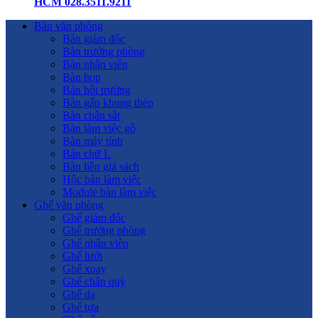
HCM 028.3511.9211
Bàn văn phòng
Bàn giám đốc
Bàn trưởng phòng
Bàn nhân viên
Bàn họp
Bàn hội trường
Bàn gấp khung thép
Bàn chân sắt
Bàn làm việc gỗ
Bàn máy tính
Bàn chữ L
Bàn liền giá sách
Hộc bàn làm việc
Module bàn làm việc
Ghế văn phòng
Ghế giám đốc
Ghế trưởng phòng
Ghế nhân viên
Ghế lưới
Ghế xoay
Ghế chân quỳ
Ghế da
Ghế tựa