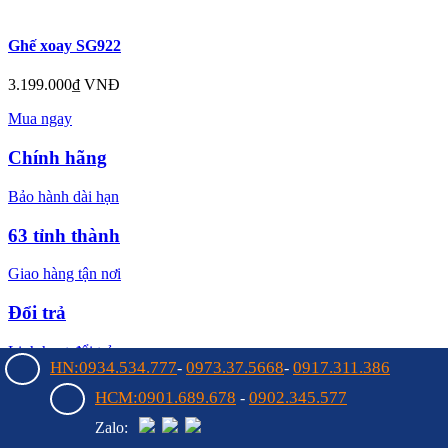
Ghế xoay SG922
3.199.000₫ VNĐ
Mua ngay
Chính hãng
Bảo hành dài hạn
63 tỉnh thành
Giao hàng tận nơi
Đổi trả
Linh hoạt đổi trả
HN:0934.534.777
0973.37.5668
0917.311.386
-
-
Hướng dẫn
HCM:0901.689.678
0902.345.577
-
Zalo:
Mua hàng online