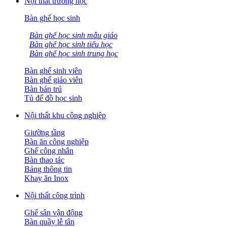
Nội thất trường học
Bàn ghế học sinh
Bàn ghế học sinh mẫu giáo
Bàn ghế học sinh tiểu học
Bàn ghế học sinh trung học
Bàn ghế sinh viên
Bàn ghế giáo viên
Bàn bán trú
Tủ để đồ học sinh
Nội thất khu công nghiệp
Giường tầng
Bàn ăn công nghiệp
Ghế công nhân
Bàn thao tác
Bảng thông tin
Khay ăn Inox
Nội thất công trình
Ghế sân vận động
Bàn quầy lễ tân