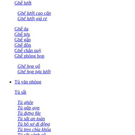
Ghế lưới
Ghế lưới cao cấp
Ghế lưới giá rẻ
Ghế da
Ghế tựa
Ghế gấp
Ghế đôn
Ghế chân quỳ
Ghế phòng họp
Ghế họp gỗ
Ghế họp tựa lưới
Tủ văn phòng
Tủ sắt
Tủ ghép
Tủ gấp gọn
Tủ đựng file
Tủ sắt an toàn
Tủ hồ sơ di động
Tủ treo chìa khóa
Tủ sắt cánh gỗ