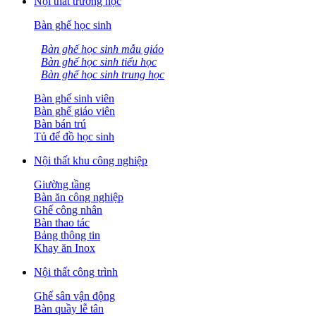
Nội thất trường học
Bàn ghế học sinh
Bàn ghế học sinh mẫu giáo
Bàn ghế học sinh tiểu học
Bàn ghế học sinh trung học
Bàn ghế sinh viên
Bàn ghế giáo viên
Bàn bán trú
Tủ để đồ học sinh
Nội thất khu công nghiệp
Giường tầng
Bàn ăn công nghiệp
Ghế công nhân
Bàn thao tác
Bảng thông tin
Khay ăn Inox
Nội thất công trình
Ghế sân vận động
Bàn quầy lễ tân