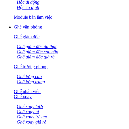
Hộc di động
Hộc cố định
Module bàn làm việc
Ghế văn phòng
Ghế giám đốc
Ghế giám đốc da thật
Ghế giám đốc cao cấp
Ghế giám đốc giá rẻ
Ghế trưởng phòng
Ghế lưng cao
Ghế lưng trung
Ghế nhân viên
Ghế xoay
Ghế xoay lưới
Ghế xoay nỉ
Ghế xoay trẻ em
Ghế xoay giá rẻ