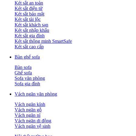
Két sắt an toàn
Két sắt điện tử
Két sắt bảo mật
Két sắt tài lộc
Két sắt khách sạn
Két sắt nhập khẩu
Két sắt gia đình
Két sắt thông minh SmartSafe
Két sắt cao cấp
Bàn ghế sofa
Bàn sofa
Ghế sofa
Sofa văn phòng
Sofa gia đình
Vách ngăn văn phòng
Vách ngăn kính
Vách ngăn gỗ
Vách ngăn nỉ
Vách ngăn di động
Vách ngăn vệ sinh