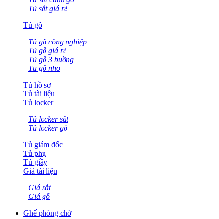
Tủ sắt giá rẻ
Tủ gỗ
Tủ gỗ công nghiệp
Tủ gỗ giá rẻ
Tủ gỗ 3 buồng
Tủ gỗ nhỏ
Tủ hồ sơ
Tủ tài liệu
Tủ locker
Tủ locker sắt
Tủ locker gỗ
Tủ giám đốc
Tủ phụ
Tủ giầy
Giá tài liệu
Giá sắt
Giá gỗ
Ghế phòng chờ