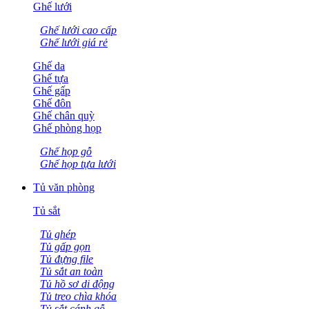
Ghế lưới
Ghế lưới cao cấp
Ghế lưới giá rẻ
Ghế da
Ghế tựa
Ghế gấp
Ghế đôn
Ghế chân quỳ
Ghế phòng họp
Ghế họp gỗ
Ghế họp tựa lưới
Tủ văn phòng
Tủ sắt
Tủ ghép
Tủ gấp gọn
Tủ đựng file
Tủ sắt an toàn
Tủ hồ sơ di động
Tủ treo chìa khóa
Tủ sắt cánh gỗ