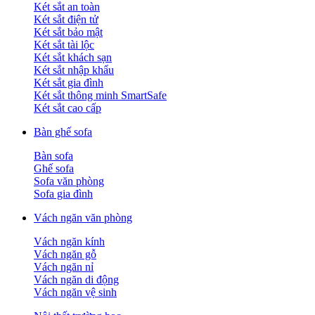
Két sắt an toàn
Két sắt điện tử
Két sắt bảo mật
Két sắt tài lộc
Két sắt khách sạn
Két sắt nhập khẩu
Két sắt gia đình
Két sắt thông minh SmartSafe
Két sắt cao cấp
Bàn ghế sofa
Bàn sofa
Ghế sofa
Sofa văn phòng
Sofa gia đình
Vách ngăn văn phòng
Vách ngăn kính
Vách ngăn gỗ
Vách ngăn nỉ
Vách ngăn di động
Vách ngăn vệ sinh