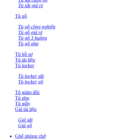
Tủ sắt giá rẻ
Tủ gỗ
Tủ gỗ công nghiệp
Tủ gỗ giá rẻ
Tủ gỗ 3 buồng
Tủ gỗ nhỏ
Tủ hồ sơ
Tủ tài liệu
Tủ locker
Tủ locker sắt
Tủ locker gỗ
Tủ giám đốc
Tủ phụ
Tủ giầy
Giá tài liệu
Giá sắt
Giá gỗ
Ghế phòng chờ