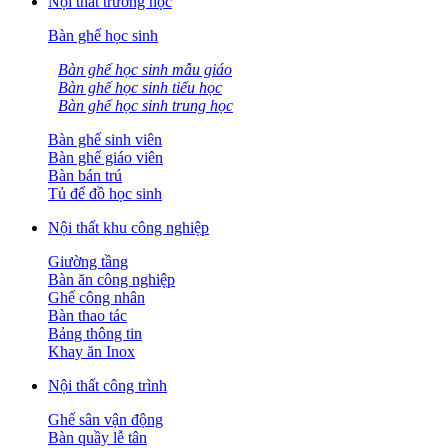
Nội thất trường học
Bàn ghế học sinh
Bàn ghế học sinh mẫu giáo
Bàn ghế học sinh tiểu học
Bàn ghế học sinh trung học
Bàn ghế sinh viên
Bàn ghế giáo viên
Bàn bán trú
Tủ để đồ học sinh
Nội thất khu công nghiệp
Giường tầng
Bàn ăn công nghiệp
Ghế công nhân
Bàn thao tác
Bảng thông tin
Khay ăn Inox
Nội thất công trình
Ghế sân vận động
Bàn quầy lễ tân