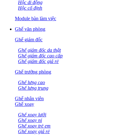
Hộc di động
Hộc cố định
Module bàn làm việc
Ghế văn phòng
Ghế giám đốc
Ghế giám đốc da thật
Ghế giám đốc cao cấp
Ghế giám đốc giá rẻ
Ghế trưởng phòng
Ghế lưng cao
Ghế lưng trung
Ghế nhân viên
Ghế xoay
Ghế xoay lưới
Ghế xoay nỉ
Ghế xoay trẻ em
Ghế xoay giá rẻ