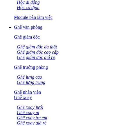
Hộc di động
Hộc cố định
Module bàn làm việc
Ghế văn phòng
Ghế giám đốc
Ghế giám đốc da thật
Ghế giám đốc cao cấp
Ghế giám đốc giá rẻ
Ghế trưởng phòng
Ghế lưng cao
Ghế lưng trung
Ghế nhân viên
Ghế xoay
Ghế xoay lưới
Ghế xoay nỉ
Ghế xoay trẻ em
Ghế xoay giá rẻ