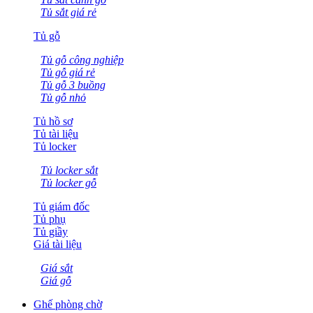
Tủ sắt giá rẻ
Tủ gỗ
Tủ gỗ công nghiệp
Tủ gỗ giá rẻ
Tủ gỗ 3 buồng
Tủ gỗ nhỏ
Tủ hồ sơ
Tủ tài liệu
Tủ locker
Tủ locker sắt
Tủ locker gỗ
Tủ giám đốc
Tủ phụ
Tủ giầy
Giá tài liệu
Giá sắt
Giá gỗ
Ghế phòng chờ