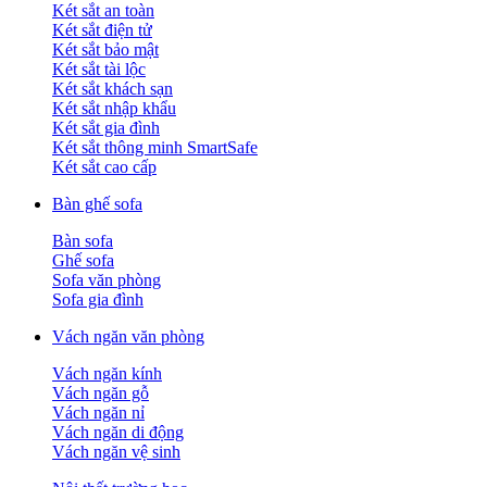
Két sắt an toàn
Két sắt điện tử
Két sắt bảo mật
Két sắt tài lộc
Két sắt khách sạn
Két sắt nhập khẩu
Két sắt gia đình
Két sắt thông minh SmartSafe
Két sắt cao cấp
Bàn ghế sofa
Bàn sofa
Ghế sofa
Sofa văn phòng
Sofa gia đình
Vách ngăn văn phòng
Vách ngăn kính
Vách ngăn gỗ
Vách ngăn nỉ
Vách ngăn di động
Vách ngăn vệ sinh