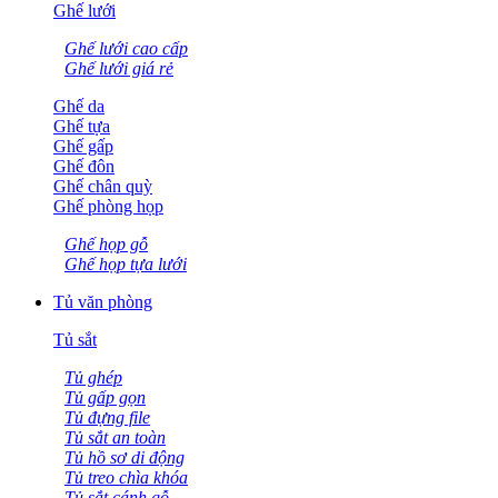
Ghế lưới
Ghế lưới cao cấp
Ghế lưới giá rẻ
Ghế da
Ghế tựa
Ghế gấp
Ghế đôn
Ghế chân quỳ
Ghế phòng họp
Ghế họp gỗ
Ghế họp tựa lưới
Tủ văn phòng
Tủ sắt
Tủ ghép
Tủ gấp gọn
Tủ đựng file
Tủ sắt an toàn
Tủ hồ sơ di động
Tủ treo chìa khóa
Tủ sắt cánh gỗ