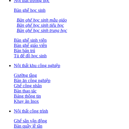
Nội thất trường học
Bàn ghế học sinh
Bàn ghế học sinh mẫu giáo
Bàn ghế học sinh tiểu học
Bàn ghế học sinh trung học
Bàn ghế sinh viên
Bàn ghế giáo viên
Bàn bán trú
Tủ để đồ học sinh
Nội thất khu công nghiệp
Giường tầng
Bàn ăn công nghiệp
Ghế công nhân
Bàn thao tác
Bảng thông tin
Khay ăn Inox
Nội thất công trình
Ghế sân vận động
Bàn quầy lễ tân