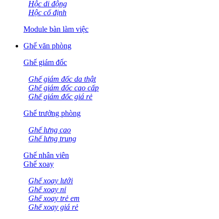
Hộc di động
Hộc cố định
Module bàn làm việc
Ghế văn phòng
Ghế giám đốc
Ghế giám đốc da thật
Ghế giám đốc cao cấp
Ghế giám đốc giá rẻ
Ghế trưởng phòng
Ghế lưng cao
Ghế lưng trung
Ghế nhân viên
Ghế xoay
Ghế xoay lưới
Ghế xoay nỉ
Ghế xoay trẻ em
Ghế xoay giá rẻ