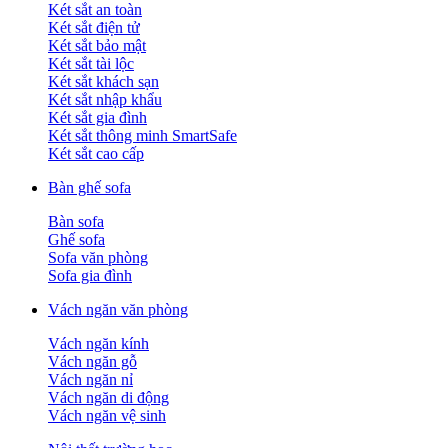
Két sắt an toàn
Két sắt điện tử
Két sắt bảo mật
Két sắt tài lộc
Két sắt khách sạn
Két sắt nhập khẩu
Két sắt gia đình
Két sắt thông minh SmartSafe
Két sắt cao cấp
Bàn ghế sofa
Bàn sofa
Ghế sofa
Sofa văn phòng
Sofa gia đình
Vách ngăn văn phòng
Vách ngăn kính
Vách ngăn gỗ
Vách ngăn nỉ
Vách ngăn di động
Vách ngăn vệ sinh