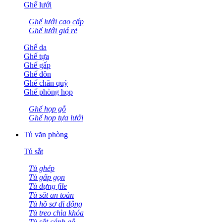
Ghế lưới
Ghế lưới cao cấp
Ghế lưới giá rẻ
Ghế da
Ghế tựa
Ghế gấp
Ghế đôn
Ghế chân quỳ
Ghế phòng họp
Ghế họp gỗ
Ghế họp tựa lưới
Tủ văn phòng
Tủ sắt
Tủ ghép
Tủ gấp gọn
Tủ đựng file
Tủ sắt an toàn
Tủ hồ sơ di động
Tủ treo chìa khóa
Tủ sắt cánh gỗ