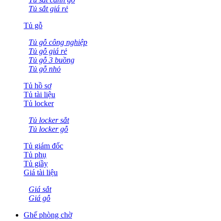
Tủ sắt giá rẻ
Tủ gỗ
Tủ gỗ công nghiệp
Tủ gỗ giá rẻ
Tủ gỗ 3 buồng
Tủ gỗ nhỏ
Tủ hồ sơ
Tủ tài liệu
Tủ locker
Tủ locker sắt
Tủ locker gỗ
Tủ giám đốc
Tủ phụ
Tủ giầy
Giá tài liệu
Giá sắt
Giá gỗ
Ghế phòng chờ