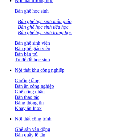
Nội thất trường học
Bàn ghế học sinh
Bàn ghế học sinh mẫu giáo
Bàn ghế học sinh tiểu học
Bàn ghế học sinh trung học
Bàn ghế sinh viên
Bàn ghế giáo viên
Bàn bán trú
Tủ để đồ học sinh
Nội thất khu công nghiệp
Giường tầng
Bàn ăn công nghiệp
Ghế công nhân
Bàn thao tác
Bảng thông tin
Khay ăn Inox
Nội thất công trình
Ghế sân vận động
Bàn quầy lễ tân